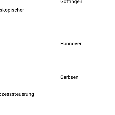
Göttingen
oskopischer
Hannover
Garbsen
rozesssteuerung