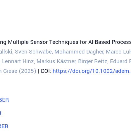
ng Multiple Sensor Techniques for AI-Based Process
fallski, Sven Schwabe, Mohammed Dagher, Marco Luka
 Lennart Hinz, Markus Kästner, Birger Reitz, Eduar
h Giese (2025)
| DOI:
https://doi.org/10.1002/ade
BBER
R
BER