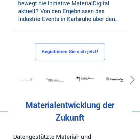
bewegt die Initiative MaterialDigital
aktuell? Von den Ergebnissen des
Industrie-Events in Karlsruhe über den
Kick-off der MaterialsCommons-
Initiative bis hin zu aktuellen
Fortschritten in unseren
Arbeitsbereichen.
Registrieren Sie sich jetzt!
Ne
Materialentwicklung der
Zukunft
Datengestützte Material- und