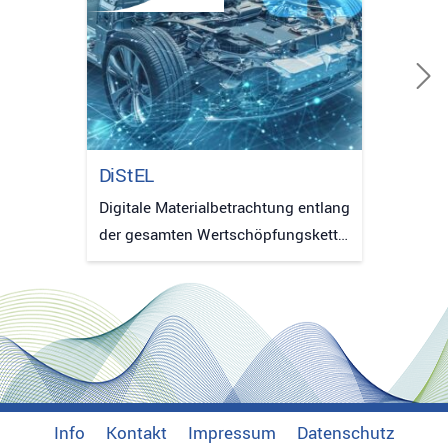
Ne
DiStEL
Digitale Materialbetrachtung entlang
der gesamten Wertschöpfungskette
für Stahlkomponenten zur
Effizienzsteigerung, …
Info
Kontakt
Impressum
Datenschutz