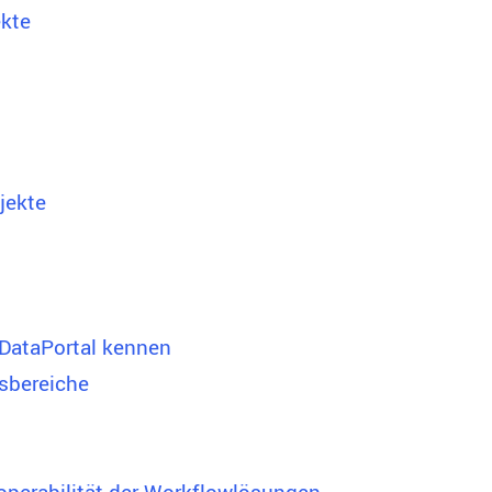
ekte
jekte
 DataPortal kennen
tsbereiche